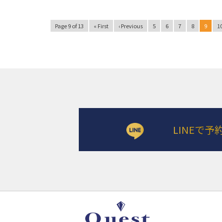
Page 9 of 13
« First
‹ Previous
5
6
7
8
9
1
LINEで