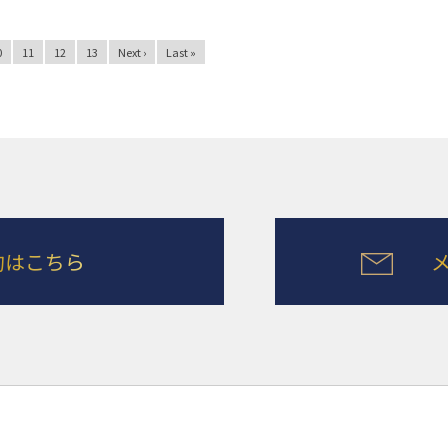
0
11
12
13
Next ›
Last »
予約はこちら