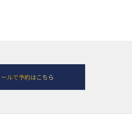
メールで予約はこちら