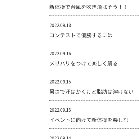
新体操で台風を吹き飛ばそう！！
2022.09.18
コンテストで優勝するには
2022.09.16
メリハリをつけて楽しく踊る
2022.09.15
暑さで汗はかくけど脂肪は溶けない
2022.09.15
イベントに向けて新体操を楽しむ
2022.09.14