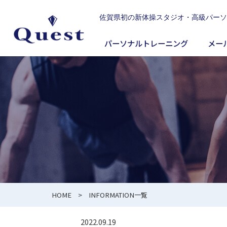
佐賀県初の新体操スタジオ・高級パーソナルジム
パーソナルトレーニング
メー
HOME
> INFORMATION一覧
2022.09.19