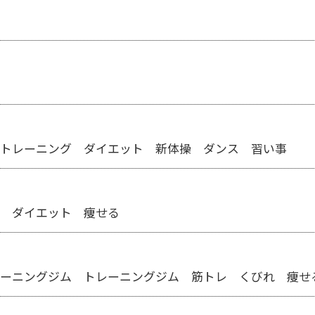
トレーニング ダイエット 新体操 ダンス 習い事
 ダイエット 痩せる
ーニングジム トレーニングジム 筋トレ くびれ 痩せ