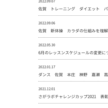
2022.09.07
佐賀 トレーニング ダイエット パー
2022.09.06
佐賀 新体操 カラダの仕組みを理解
2022.05.30
6月のレッスンスケジュールの変更に
2022.01.17
ダンス 佐賀 本庄 神野 嘉瀬 高木
2021.12.01
さがラボチャレンジカップ2021 表