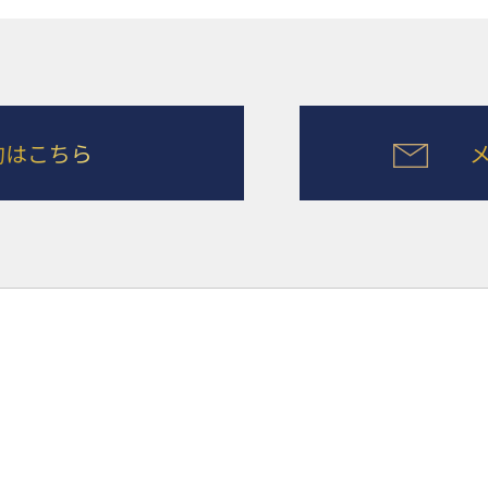
予約はこちら