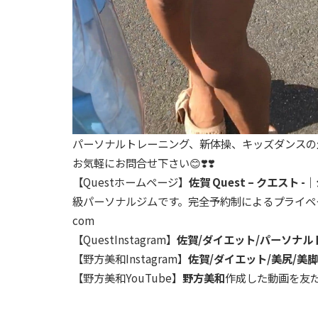
パーソナルトレーニング、新体操、キッズダンスの
お気軽にお問合せ下さい😊❣️❣️
【Questホームページ】
佐賀 Quest – クエス
級パーソナルジムです。完全予約制によるプライペート
com
【QuestInstagram】
佐賀/ダイエット/パーソナルトレー
【野方美和Instagram】
佐賀/ダイエット/美尻/美脚/パ
【野方美和YouTube】
野方美和
作成した動画を友だち