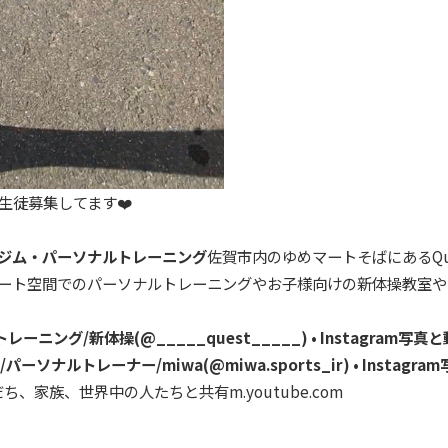
生徒募集してます❤️
ト -｜ジム・パーソナルトレーニング
佐賀市内のゆめマートそばにあるQue
空間でのパーソナルトレーニングやお子様向けの新体操教室やダンス教
ニング/新体操(@_____quest_____) • Instagram写真
ーソナルトレーナー/miwa(@miwa.sports_ir) • Instagr
、家族、世界中の人たちと共有m.youtube.com