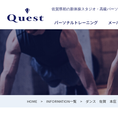
佐賀県初の新体操スタジオ・高級パーソナルジム
パーソナルトレーニング
メー
HOME
>
INFORMATION一覧
> ダンス 佐賀 本庄 