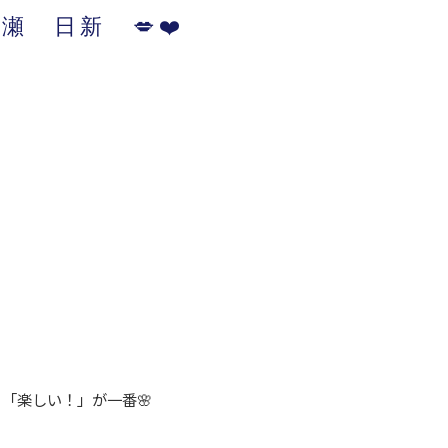
 日新 💋❤️
「楽しい！」が一番🌸